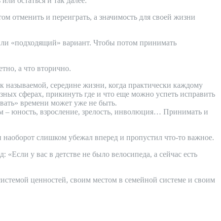
или остаться и так далее.
ом отменить и переиграть, а значимость для своей жизни
 или «подходящий» вариант. Чтобы потом принимать
тно, а что вторично.
так называемой, середине жизни, когда практически каждому
зных сферах, прикинуть где и что еще можно успеть исправить
овать» времени может уже не быть.
 нем – юность, взросление, зрелость, инволюция… Принимать и
ли наоборот слишком убежал вперед и пропустил что-то важное.
 «Если у вас в детстве не было велосипеда, а сейчас есть
 системой ценностей, своим местом в семейной системе и своим