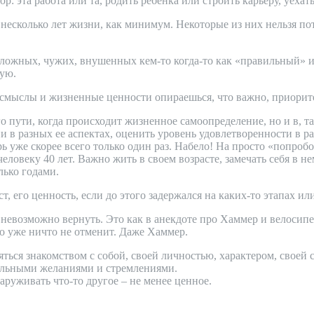
 эта работа или та, родить ребенка или строить карьеру, уехать 
есколько лет жизни, как минимум. Некоторые из них нельзя пот
т ложных, чужих, внушенных кем-то когда-то как «правильный»
жую.
 смыслы и жизненные ценности опираешься, что важно, приорите
го пути, когда происходит жизненное самоопределение, но и в, 
в разных ее аспектах, оценить уровень удовлетворенности в ра
ь уже скорее всего только один раз. Набело! На просто «попроб
 человеку 40 лет. Важно жить в своем возрасте, замечать себя в
лько годами.
, его ценность, если до этого задержался на каких-то этапах и
невозможно вернуть. Это как в анекдоте про Хаммер и велосипед:
это уже ничто не отменит. Даже Хаммер.
яться знакомством с собой, своей личностью, характером, своей
еальными желаниями и стремлениями.
аруживать что-то другое – не менее ценное.