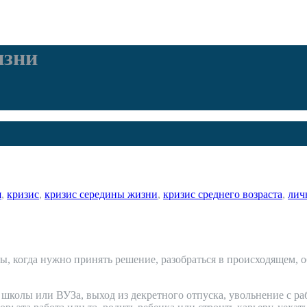
изни
я
,
кризис
,
кризис середины жизни
,
кризис среднего возраста
,
лич
 когда нужно принять решение, разобраться в происходящем, обр
е школы или ВУЗа, выход из декретного отпуска, увольнение с р