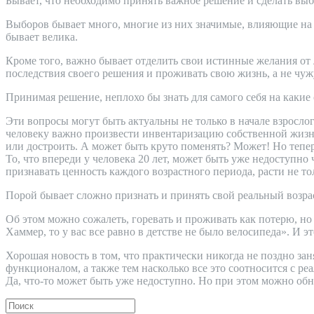
Бывает, что необходимо принять важное решение и сделать выбор:
Выборов бывает много, многие из них значимые, влияющие на н
бывает велика.
Кроме того, важно бывает отделить свои истинные желания о
последствия своего решения и проживать свою жизнь, а не чу
Принимая решение, неплохо бы знать для самого себя на какие
Эти вопросы могут быть актуальны не только в начале взросло
человеку важно произвести инвентаризацию собственной жизни 
или достроить. А может быть круто поменять? Может! Но тепер
То, что впереди у человека 20 лет, может быть уже недоступно
признавать ценность каждого возрастного периода, расти не то
Порой бывает сложно признать и принять свой реальный возраст
Об этом можно сожалеть, горевать и проживать как потерю, но 
Хаммер, то у вас все равно в детстве не было велосипеда». И 
Хорошая новость в том, что практически никогда не поздно зан
функционалом, а также тем насколько все это соотносится с р
Да, что-то может быть уже недоступно. Но при этом можно обн