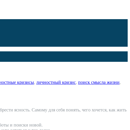
ностные кризисы
,
личностный кризис
,
поиск смысла жизни
,
ести ясность. Самому для себя понять, чего хочется, как жить
аботы и поиски новой.