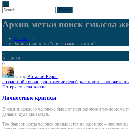
×
Архив метки поиск смысла ж
Главная
/
Записи с метками "поиск смысла жизни"
7
Дек,2018
0
Автор:
Виталий Керов
возрастной кризис
,
достижение целей
,
как понять свои желани
Потеря смысла жизни
Личностные кризисы
В жизни каждого человека бывают периодически такие моменты,
дальше, куда двигаться.
Так бывает, когда человек оказывается на развилке – окончани