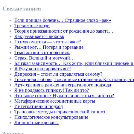
Свежие записи
Если пришла болезнь… Страшное слово «рак»
Тревожные люди
Теория привязанности: от рождения до заката…
Как развивается любовь
Психосоматика — что ты такое?
Рыжий кот… Потеря и горевание.
Темп жизни в отношениях.
Страх. Великий и могучий…
Близкая зависимость… Как жить, если близкий человек и
Я буду контролировать всё!
Депрессия – стоит ли справляться самому?
Токсичная любовь, токсичные отношения. Как понять, чт
Арт-терапия в рамках интегративного подхода
Я не поддаюсь гипнозу! Так ли это?
Что такое гипноз? Нужно ли опасаться гипноза?
Метафорические ассоциативные карты
Интегративный подход
Трансовые методы и эриксоновский гипноз
Психологическое консультирование
Личностные кризисы
Архивы