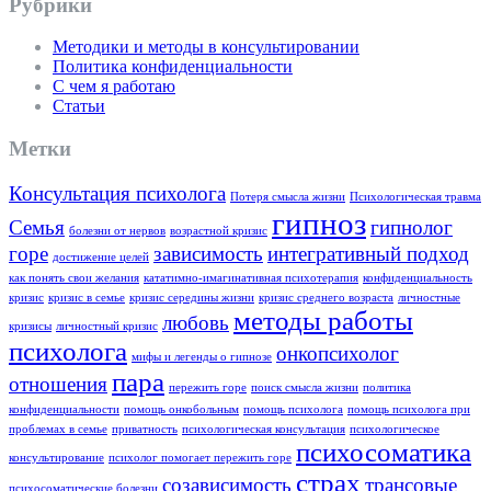
Рубрики
Методики и методы в консультировании
Политика конфиденциальности
С чем я работаю
Статьи
Метки
Консультация психолога
Потеря смысла жизни
Психологическая травма
гипноз
Семья
гипнолог
болезни от нервов
возрастной кризис
горе
зависимость
интегративный подход
достижение целей
как понять свои желания
кататимно-имагинативная психотерапия
конфиденциальность
кризис
кризис в семье
кризис середины жизни
кризис среднего возраста
личностные
методы работы
любовь
кризисы
личностный кризис
психолога
онкопсихолог
мифы и легенды о гипнозе
пара
отношения
пережить горе
поиск смысла жизни
политика
конфиденциальности
помощь онкобольным
помощь психолога
помощь психолога при
проблемах в семье
приватность
психологическая консультация
психологическое
психосоматика
консультирование
психолог помогает пережить горе
страх
созависимость
трансовые
психосоматические болезни