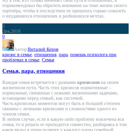
Ну а тем, кто только начинает свой путь в отношениях, я
порекомендовал бы обратить внимание на темп жизни своего
партнёра, чтобы в последствии не пришлось горько сожалеть
о неудавшихся отношениях и разбившихся мечтах.
2
Дек,2018
0
Автор:
Виталий Керов
кризис в семье
,
отношения
,
пара
,
помощь психолога при
проблемах в семье
,
Семья
Семья, пара, отношения
Каждая семья встречается с разными
кризисами
на своем
жизненном пути. Часть этих кризисов нормативные –
нормальные, связанные с новыми жизненными задачами,
встающими перед семьей, как системой.
Часть кризисных моментов могут быть в большей степени
связаны с личными кризисами и сложностями одного из
членов семьи.
В любом случае, если в какую-либо проблему вовлечена вся
семья, то и решать ее приходится совместно, разбираясь в том
каков вклад в происходящее у каждого члена семейной