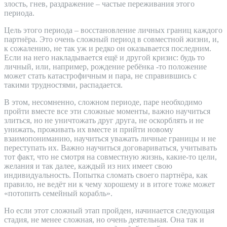
злость, гнев, раздражение – частые переживания этого
периода.
Цель этого периода – восстановление личных границ каждого
партнёра. Это очень сложный период в совместной жизни, и,
к сожалению, не так уж и редко он оказывается последним.
Если на него накладывается ещё и другой кризис: будь то
личный, или, например, рождение ребёнка -то положение
может стать катастрофичным и пара, не справившись с
такими трудностями, распадается.
В этом, несомненно, сложном периоде, паре необходимо
пройти вместе все эти сложные моменты, важно научиться
злиться, но не уничтожать друг друга, не оскорблять и не
унижать, проживать их вместе и прийти новому
взаимопониманию, научиться уважать личные границы и не
переступать их. Важно научиться договариваться, учитывать
тот факт, что не смотря на совместную жизнь, какие-то цели,
желания и так далее, каждый из них имеет свою
индивидуальность. Попытка сломать своего партнёра, как
правило, не ведёт ни к чему хорошему и в итоге тоже может
«потопить семейный корабль».
Но если этот сложный этап пройден, начинается следующая
стадия, не менее сложная, но очень деятельная. Она так и