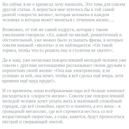
Но сейчас я не о кризисах хочу написать. Это тема для совсем
другой статьи. А вернуться мне хотелось бы к той самой
разной «скорости жизни», которая заложена в каждом
человеке и которая может меняться с течением жизни….
Возможно, от той же самой подруги, которая с таким
умилением говорила: «Ах, какой он милый, романтичный и
обстоятельный, уже можно было услышать фразы, в которых
совсем никакой «милоты» и не наблюдается: «Он такой
тормоз, чтобы что-то решить ему и столетия не хватит».
Да и наш, уже несколько повзрослевший молодой человек уже
совсем с другими интонациями рассказывает своим друзьям о
перипетиях своей жизни: «Она как электровеник, я не
успеваю за ней, она хочет, чтобы я всё сделал ещё вчера, хотя
времени ещё пруд пруди!».
И со временем, наша воображаемая пара всё больше начинает
расходиться в «скорости жизни». Совсем уже повзрослевший
молодой человек хочет уехать жить в маленький спокойный
городок, где всё спокойно, просто и понятно, а его жена – в
громадный мегаполис, где всё стремится нестись со всё
возрастающей скоростью, а годы, кажется, будут проноситься
пёстрой и сверкающей лентой.