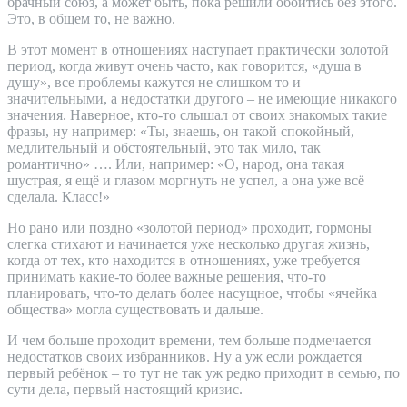
брачный союз, а может быть, пока решили обойтись без этого.
Это, в общем то, не важно.
В этот момент в отношениях наступает практически золотой
период, когда живут очень часто, как говорится, «душа в
душу», все проблемы кажутся не слишком то и
значительными, а недостатки другого – не имеющие никакого
значения. Наверное, кто-то слышал от своих знакомых такие
фразы, ну например: «Ты, знаешь, он такой спокойный,
медлительный и обстоятельный, это так мило, так
романтично» …. Или, например: «О, народ, она такая
шустрая, я ещё и глазом моргнуть не успел, а она уже всё
сделала. Класс!»
Но рано или поздно «золотой период» проходит, гормоны
слегка стихают и начинается уже несколько другая жизнь,
когда от тех, кто находится в отношениях, уже требуется
принимать какие-то более важные решения, что-то
планировать, что-то делать более насущное, чтобы «ячейка
общества» могла существовать и дальше.
И чем больше проходит времени, тем больше подмечается
недостатков своих избранников. Ну а уж если рождается
первый ребёнок – то тут не так уж редко приходит в семью, по
сути дела, первый настоящий кризис.