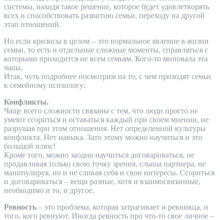
системы, находя такое решение, которое будет удовлетворять
всех и способствовать развитию семьи, переходу на другой
этап отношений.
Но если кризисы в целом – это нормальное явление в жизни
семьи, то есть и отдельные сложные моменты, справляться с
которыми приходится не всем семьям. Кого-то миновала эта
чаша.
Итак, чуть подробнее посмотрим на то, с чем приходят семьи
к семейному психологу:
Конфликты.
Чаще всего сложности связаны с тем, что люди просто не
умеют ссориться и оставаться каждый при своем мнении, не
разрушая при этом отношения. Нет определенной культуры
конфликта. Нет навыка. Зато этому можно научиться и это
большой плюс!
Кроме того, можно заодно научиться договариваться, не
продавливая только свою точку зрения, слыша партнера, не
манипулируя, но и не сливая себя и свои интересы. Ссориться
и договариваться – вещи разные, хотя и взаимосвязанные,
необходимо и то, и другое.
Ревность
– это проблема, которая затрагивает и ревнивца, и
того, кого ревнуют. Иногда ревность про что-то свое личное –