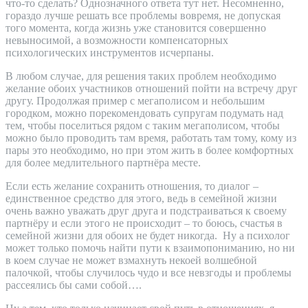
что-то сделать? Однозначного ответа тут нет. Несомненно,
гораздо лучше решать все проблемы вовремя, не допуская
того момента, когда жизнь уже становится совершенно
невыносимой, а возможности компенсаторных
психологических инструментов исчерпаны.
В любом случае, для решения таких проблем необходимо
желание обоих участников отношений пойти на встречу друг
другу. Продолжая пример с мегаполисом и небольшим
городком, можно порекомендовать супругам подумать над
тем, чтобы поселиться рядом с таким мегаполисом, чтобы
можно было проводить там время, работать там тому, кому из
пары это необходимо, но при этом жить в более комфортных
для более медлительного партнёра месте.
Если есть желание сохранить отношения, то диалог –
единственное средство для этого, ведь в семейной жизни
очень важно уважать друг друга и подстраиваться к своему
партнёру и если этого не происходит – то боюсь, счастья в
семейной жизни для обоих не будет никогда. Ну а психолог
может только помочь найти пути к взаимопониманию, но ни
в коем случае не может взмахнуть некоей волшебной
палочкой, чтобы случилось чудо и все невзгоды и проблемы
рассеялись бы сами собой….