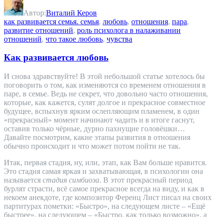
Автор:
Виталий Керов
как развивается семья. семья
,
любовь
,
отношения
,
пара
,
развитие отношений
,
роль психолога в налаживании
отношений
,
что такое любовь
,
чувства
Как развивается любовь
И снова здравствуйте! В этой небольшой статье хотелось бы
поговорить о том, как изменяются со временем отношения в
паре, в семье. Ведь не секрет, что довольно часто отношения,
которые, как кажется, сулят долгое и прекрасное совместное
будущее, вспыхнув ярким ослепляющим пламенем, в один
«прекрасный» момент начинают чадить и в итоге гаснут,
оставив только чёрные, дурно пахнущие головёшки…
Давайте посмотрим, какие этапы развития в отношения
обычно происходит и что может потом пойти не так.
Итак, первая стадия, ну, или, этап, как Вам больше нравится.
Это стадия самая яркая и захватывающая, в психологии она
называется
стадия симбиоза
. В этот прекрасный период
бурлят страсти, всё самое прекрасное всегда на виду, и как в
некоем анекдоте, где композитор Ференц Лист писал на своих
партитурах пометки: «Быстро», на следующем листе – «Ещё
быстрее», на следующем – «Быстро, как только возможно», а