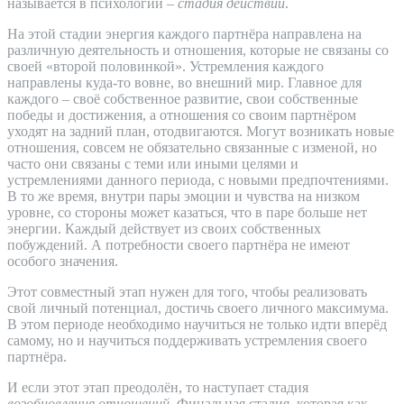
называется в психологии –
стадия действий
.
На этой стадии энергия каждого партнёра направлена на
различную деятельность и отношения, которые не связаны со
своей «второй половинкой». Устремления каждого
направлены куда-то вовне, во внешний мир. Главное для
каждого – своё собственное развитие, свои собственные
победы и достижения, а отношения со своим партнёром
уходят на задний план, отодвигаются. Могут возникать новые
отношения, совсем не обязательно связанные с изменой, но
часто они связаны с теми или иными целями и
устремлениями данного периода, с новыми предпочтениями.
В то же время, внутри пары эмоции и чувства на низком
уровне, со стороны может казаться, что в паре больше нет
энергии. Каждый действует из своих собственных
побуждений. А потребности своего партнёра не имеют
особого значения.
Этот совместный этап нужен для того, чтобы реализовать
свой личный потенциал, достичь своего личного максимума.
В этом периоде необходимо научиться не только идти вперёд
самому, но и научиться поддерживать устремления своего
партнёра.
И если этот этап преодолён, то наступает стадия
возобновления отношений
. Финальная стадия, которая как