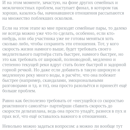
И на этом моменте, зачастую, на фоне других семейных и
межличностных проблем, наступает финал, в котором так
хорошо, казалось бы, начинавшиеся отношения рассыпаются
на множество поблекших осколков.
Если на этом этапе ко мне приходят семейные пары, то далеко
не всегда можно уже что-то сделать, особенно, если кто-
нибудь, или оба участника уже не готовы меняться хоть
сколько либо, чтобы сохранить эти отношения. Тот, у кого
скорость жизни намного выше, будет требовать своего
медлительного партнёра стать быстрее, намного быстрее, но
это как требовать от широкой, полноводной, медленно и
степенно текущей реки вдруг стать более быстрой и задорной
горной речкой. Но даже если добавить в такую широкую и
медленную реку много воды, в расчёте, что она побежит
быстрее (например, скандалами, эмоциональными
разговорами и тд. и тп), она просто разольётся и принесёт ещё
больше проблем.
Равно как бесполезно требовать от «несущейся со скоростью
реактивного самолёта» партнёрши сбавить скорость до
скорости дельтаплана, ведь она просто упадёт, разнеся в пух и
прах всё, что ещё оставалось важного в отношениях.
Невольно можно задаться вопросом: а можно ли вообще тут