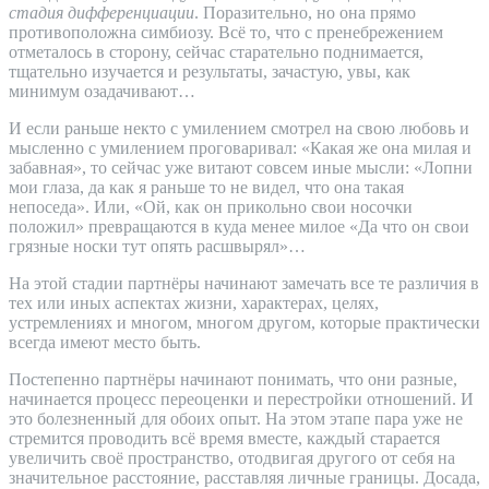
стадия дифференциации
. Поразительно, но она прямо
противоположна симбиозу. Всё то, что с пренебрежением
отметалось в сторону, сейчас старательно поднимается,
тщательно изучается и результаты, зачастую, увы, как
минимум озадачивают…
И если раньше некто с умилением смотрел на свою любовь и
мысленно с умилением проговаривал: «Какая же она милая и
забавная», то сейчас уже витают совсем иные мысли: «Лопни
мои глаза, да как я раньше то не видел, что она такая
непоседа». Или, «Ой, как он прикольно свои носочки
положил» превращаются в куда менее милое «Да что он свои
грязные носки тут опять расшвырял»…
На этой стадии партнёры начинают замечать все те различия в
тех или иных аспектах жизни, характерах, целях,
устремлениях и многом, многом другом, которые практически
всегда имеют место быть.
Постепенно партнёры начинают понимать, что они разные,
начинается процесс переоценки и перестройки отношений. И
это болезненный для обоих опыт. На этом этапе пара уже не
стремится проводить всё время вместе, каждый старается
увеличить своё пространство, отодвигая другого от себя на
значительное расстояние, расставляя личные границы. Досада,