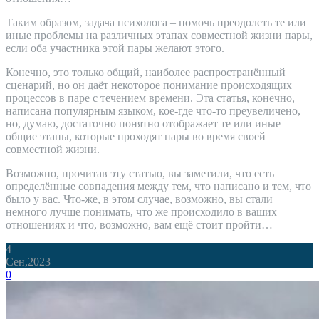
Таким образом, задача психолога – помочь преодолеть те или
иные проблемы на различных этапах совместной жизни пары,
если оба участника этой пары желают этого.
Конечно, это только общий, наиболее распространённый
сценарий, но он даёт некоторое понимание происходящих
процессов в паре с течением времени. Эта статья, конечно,
написана популярным языком, кое-где что-то преувеличено,
но, думаю, достаточно понятно отображает те или иные
общие этапы, которые проходят пары во время своей
совместной жизни.
Возможно, прочитав эту статью, вы заметили, что есть
определённые совпадения между тем, что написано и тем, что
было у вас. Что-же, в этом случае, возможно, вы стали
немного лучше понимать, что же происходило в ваших
отношениях и что, возможно, вам ещё стоит пройти…
4
Сен,2023
0