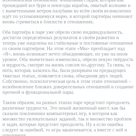
прошедший все бури и невзгоды корабль, омытый волнами и
с выметенными ветром палубами во всём своём великолепии
идёт по успокоившемуся морю, в которой партнёры начинают
вновь стремиться к близости в отношениях.
Оба партнёра в паре уже обрели свою индивидуальность,
достигли определённых результатов в своём развитии и
теперь уже нацелены на стабильные и постоянные отношения
со своим партнёром. На этом этапе «Мы» преобладает над
«Я», вновь возникает нечто объединяющее, но уже на ином
уровне. Оба значительно изменились, обрели некую твёрдость
и мудрость, смотрят на жизнь совсем по-другому. Та связь, та
нить, которая, казалось бы, была разорвана на предыдущих
тяжелых этапах, появляется снова, объединяя двух людей.
Собственно, психологическая цель в этом этапе отношений –
возобновление близких доверительных отношений и создание
прочной и функциональной пары.
Таким образом, на разных этапах паре предстоит преодолеть
различные трудности. Это некий жизненный квест, как бы
сказали поклонники компьютерных игр, в котором как
множество увлекательных заданий, так и множество проблем
и задач, которые предстоит преодолеть. Ну а если ошибка
следует за ошибкой, то игра заканчивается, а вместе с ней и
отношения…