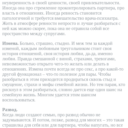
неуверенность в своей ценности, своей привлекательности.
Иногда она про стремление проконтролировать партнера, про
власть в отношениях. Иногда ревность становится
патологичной и требуется вмешательство врача-психиатра.
Жить в атмосфере ревности непросто и лучше разбираться с
ней как можно скорее, пока она не отравила собой все
пространство между супругами.
Измена.
Больно, страшно, стыдно. И меж тем за каждой
изменой, каждым любовным треугольником стоит своя
история отношений, своя история любви, да-да, именно
любви. Правда смешанной с виной, страхами, тревогами,
невозможностью открыто чего-то желать или делать в
отношениях. Измена почти всегда не про секс, а про какой-то
другой функционал – что-то полезное для пары. Чтобы
разобраться в этом приходится продираться сквозь стыд и
смущение, страхи и мифы семейной жизни. Но тем парам, кто
рискнул в этом разбираться, словно дается еще один шанс на
семейную жизнь. Многим удается этим шансом
воспользоваться.
Развод.
Когда люди создают семью, про развод обычно не
задумываются. И потом, позже, развод для многих – это такая
страшилка для себя или для партнера, чтобы напугать, но все