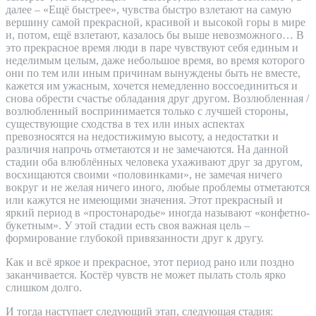
далее – «Ещё быстрее», чувства быстро взлетают на самую
вершину самой прекрасной, красивой и высокой горы в мире
и, потом, ещё взлетают, казалось бы выше невозможного… В
это прекрасное время люди в паре чувствуют себя единым и
неделимым целым, даже небольшое время, во время которого
они по тем или иным причинам вынуждены быть не вместе,
кажется им ужасным, хочется немедленно воссоединиться и
снова обрести счастье обладания друг другом. Возлюбленная /
возлюбленный воспринимается только с лучшей стороны,
существующие сходства в тех или иных аспектах
превозносятся на недостижимую высоту, а недостатки и
различия напрочь отметаются и не замечаются. На данной
стадии оба влюблённых человека ухаживают друг за другом,
восхищаются своими «половинками», не замечая ничего
вокруг и не желая ничего иного, любые проблемы отметаются
или кажутся не имеющими значения. Этот прекрасный и
яркий период в «простонародье» иногда называют «конфетно-
букетным». У этой стадии есть своя важная цель –
формирование глубокой привязанности друг к другу.
Как и всё яркое и прекрасное, этот период рано или поздно
заканчивается. Костёр чувств не может пылать столь ярко
слишком долго.
И тогда наступает следующий этап, следующая стадия: