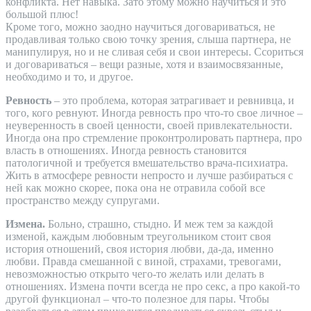
конфликта. Нет навыка. Зато этому можно научиться и это
большой плюс!
Кроме того, можно заодно научиться договариваться, не
продавливая только свою точку зрения, слыша партнера, не
манипулируя, но и не сливая себя и свои интересы. Ссориться
и договариваться – вещи разные, хотя и взаимосвязанные,
необходимо и то, и другое.
Ревность
– это проблема, которая затрагивает и ревнивца, и
того, кого ревнуют. Иногда ревность про что-то свое личное –
неуверенность в своей ценности, своей привлекательности.
Иногда она про стремление проконтролировать партнера, про
власть в отношениях. Иногда ревность становится
патологичной и требуется вмешательство врача-психиатра.
Жить в атмосфере ревности непросто и лучше разбираться с
ней как можно скорее, пока она не отравила собой все
пространство между супругами.
Измена.
Больно, страшно, стыдно. И меж тем за каждой
изменой, каждым любовным треугольником стоит своя
история отношений, своя история любви, да-да, именно
любви. Правда смешанной с виной, страхами, тревогами,
невозможностью открыто чего-то желать или делать в
отношениях. Измена почти всегда не про секс, а про какой-то
другой функционал – что-то полезное для пары. Чтобы