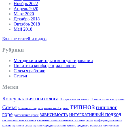
Ноябрь 2022
Апрель 2020
Март 2020
Декабрь 2018
Октябрь 2018
Май 2018
Больше статей и видео
Рубрики
Методики и методы в консультировании
Политика конфиденциальности
С чем я работаю
Статьи
Метки
Консультация психолога
Потеря смысла жизни
Психологическая травма
гипноз
Семья
гипнолог
болезни от нервов
возрастной кризис
горе
зависимость
интегративный подход
достижение целей
как понять свои желания
кататимно-имагинативная психотерапия
конфиденциальность
кризис
кризис в семье
кризис середины жизни
кризис среднего возраста
личностные