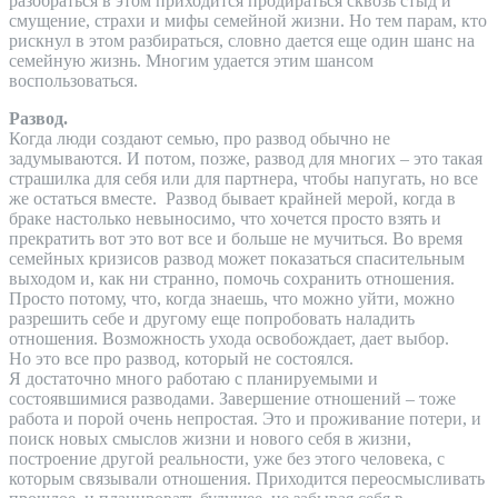
разобраться в этом приходится продираться сквозь стыд и
смущение, страхи и мифы семейной жизни. Но тем парам, кто
рискнул в этом разбираться, словно дается еще один шанс на
семейную жизнь. Многим удается этим шансом
воспользоваться.
Развод.
Когда люди создают семью, про развод обычно не
задумываются. И потом, позже, развод для многих – это такая
страшилка для себя или для партнера, чтобы напугать, но все
же остаться вместе. Развод бывает крайней мерой, когда в
браке настолько невыносимо, что хочется просто взять и
прекратить вот это вот все и больше не мучиться. Во время
семейных кризисов развод может показаться спасительным
выходом и, как ни странно, помочь сохранить отношения.
Просто потому, что, когда знаешь, что можно уйти, можно
разрешить себе и другому еще попробовать наладить
отношения. Возможность ухода освобождает, дает выбор.
Но это все про развод, который не состоялся.
Я достаточно много работаю с планируемыми и
состоявшимися разводами. Завершение отношений – тоже
работа и порой очень непростая. Это и проживание потери, и
поиск новых смыслов жизни и нового себя в жизни,
построение другой реальности, уже без этого человека, с
которым связывали отношения. Приходится переосмысливать